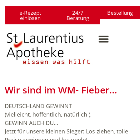
e-Rezept
24/7
Bestellung
einlösen
Beratung
Wir sind im WM- Fieber…
DEUTSCHLAND GEWINNT
(vielleicht, hoffentlich, natürlich
),
GEWINN AUCH DU…
Jetzt für unsere kleinen Sieger: Los ziehen, tolle
Preise gewinnen und losjubeln!